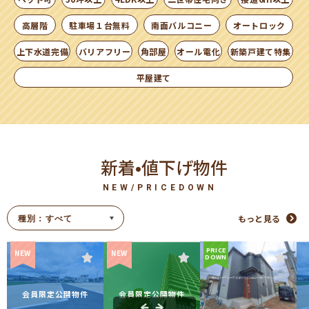
高層階
駐車場１台無料
南面バルコニー
オートロック
上下水道完備
バリアフリー
角部屋
オール電化
新築戸建て特集
平屋建て
新着•値下げ物件
NEW/PRICEDOWN
もっと見る
PRICE
NEW
NEW
DOWN
会員限定公開物件
会員限定公開物件