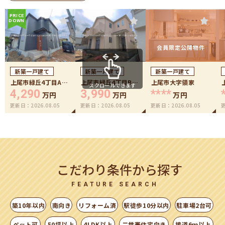
PRICE
DOWN
会員限定公開物件
新築一戸建て
新築一戸建て
新築一戸建て
上尾市緑丘4丁目A号
上尾市緑丘4丁目B号
上尾市大字領家
スクロールできます
棟
棟
4,290
3,990
****
万円
万円
万円
更新日：
2026.08.05
更新日：
2026.08.05
更新日：
2026.08.05
こだわり条件から探す
FEATURE SEARCH
築10年以内
南向き
リフォーム済
駅徒歩10分以内
駐車場2台可
ペット可
50坪以上
4LDK以上
二世帯住宅向き
接道6ｍ以上