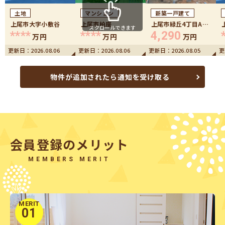
土地
マンション
新築一戸建て
上尾市大字小敷谷
上尾市柏座
上尾市緑丘4丁目A号
スクロールできます
棟
****
****
4,290
万円
万円
万円
更新日：
2026.08.06
更新日：
2026.08.06
更新日：
2026.08.05
更
物件が追加されたら通知を受け取る
会員登録のメリット
MEMBERS MERIT
MERIT
01