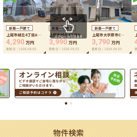
新築一戸建て
新築一戸建て
新築一戸建て
上尾市緑丘4丁目A号
上尾市緑丘4丁目B号
上尾市大字原市C号
スクロールできます
棟
棟
棟
4,290
3,990
3,790
万円
万円
万円
更新日：
2026.08.05
更新日：
2026.08.05
更新日：
2026.08.05
物件検索