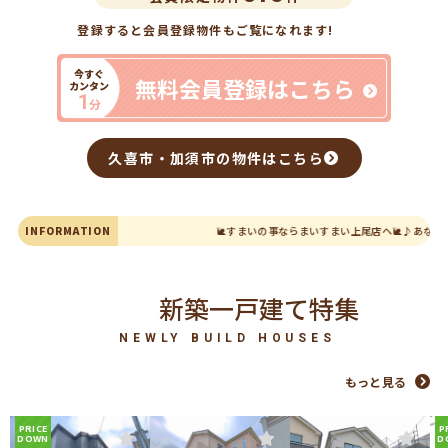
登録すると会員登録物件も
ご覧になれます!
今すぐ
無料会員登録はこちら
カンタン
1
分
久喜市・加須市の物件はこちら
INFORMATION
🐌すまいの事ならまいすまい上尾店へ🐌♪あなたに
新築一戸建て特集
NEWLY BUILD HOUSES
もっと見る
PRICE
P
DOWN
D