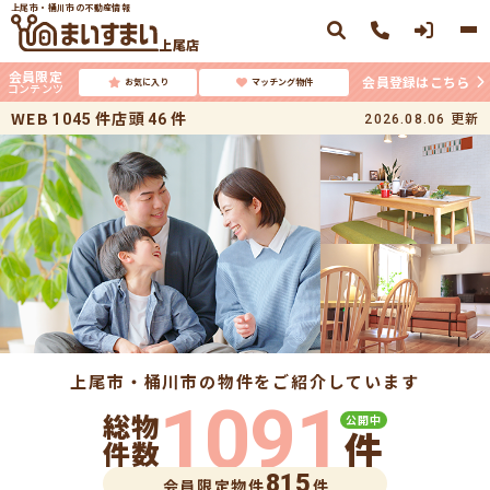
上尾市・桶川市の不動産情報
上尾店
会員限定
会員登録はこちら
お気に入り
マッチング物件
コンテンツ
WEB
件
店頭
件
更新
1045
46
2026.08.06
上尾市・桶川市の
物件をご紹介しています
1091
総物
公開中
件
件数
815
会員限定物件
件