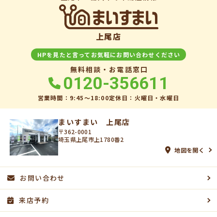
を講じて適切な管理を行います。
(5) 保有するお客さま情報について、お客さま本人からの開示、訂正、
削除、利用停止の依頼を所定の窓口でお受けして、誠意をもって対応い
たします。
上尾店
具体的には、以下の内容に従ってお客さま情報の取り扱いをいたしま
す。
HPを見たと言ってお気軽にお問い合わせください
無料相談・お電話窓口
3．お客様の情報の利用目的
0120-356611
当社は、不動産についてのサービスをお客さまにご利用いただくにあた
り、各種の申込みの受付、訪問、提案、見積、各種の工事やサービス提
営業時間：9:45〜18:00
定休日：火曜日・水曜日
供等の機会に、当社が直接あるいは協力会社又は業務委託先等を通じ
て、お客さまの個人情報（お客さまの電子メールアドレス、氏名、住
所、電話番号等）を取得いたしますが、これらの個人情報は下記の目的
まいすまい 上尾店
に利用させていただきます。
〒362-0001
埼玉県上尾市上1780番2
(1) 不動産についてのサービスの提供
地図を開く
(2) 不動産についてのサービスのアフターサービスの提供
(3) 不動産についてのサービスのお知らせ・ＰＲ、調査・データ集積、
研究開発
お問い合わせ
(4) ウェブサイトシステム管理会社（以下「サイト管理会社」といいま
す。）への提供。
(5) その他上記(1)から(4)に附随する業務の実施
来店予約
なお、当社は、サイト管理会社が提供するサービス改善に必要な範囲