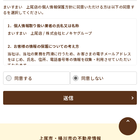
まいすまい 上尾店の個人情報保護方針に同意いただける方は以下の同意す
るを選択してください。
1．個人情報取り扱い業者の氏名又は名称
まいすまい 上尾店 / 株式会社ヒノキヤグループ
2．お客様の情報の保護についての考え方
当社は、当社の業務を円滑に行うため、お客さまの電子メールアドレス
をはじめ、氏名、住所、電話番号等の情報を収集・利用させていただい
ております。
当社は、これらのお客さまの個人情報（以下「お客さま情報」といいま
す。）の適正な保護を重大な責務と認識し、この責務を果たすために、
同意する
同意しない
次の方針の下でお客さま情報を取り扱います。
(1) お客さま情報に適用される個人情報の保護に関する法律その他の関
係法令を遵守し、適切に取り扱います。また、適宜取扱いの改善に努め
送信
ます。
(2) お客さま情報の取扱いに関する規程を明確にし、従業者に周知徹底
します。また、取引先等に対しても適切にお客さま情報を取り扱うよう
に要請します。
(3) お客さま情報の収集に際しては、利用目的を特定して通知または公
表し、その利用目的にしたがってお客さま情報を取り扱います。
(4) お客さま情報の漏洩、紛失、改ざん等を防止するために必要な 対策
上尾市・桶川市の不動産情報