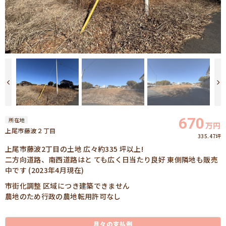
670
所在地
万円
上尾市藤波２丁目
335.47坪
上尾市藤波2丁目の土地 広々約335 坪以上!
二方向道路、南西道路はと ても広く日当たり良好 東側隣地も販売
中です (2023年4月現在)
市街化調整 区域につき建築できません
農地のため行政の農地転用許可なし
月々の
支払例