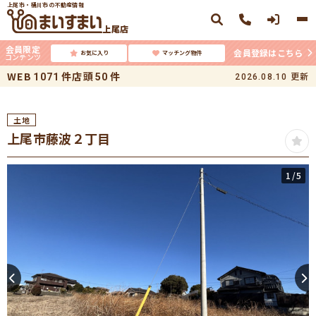
上尾市・桶川市の不動産情報
上尾店
会員限定
会員登録はこちら
お気に入り
マッチング物件
コンテンツ
WEB
件
店頭
件
更新
1071
50
2026.08.10
土地
上尾市藤波２丁目
1
/5