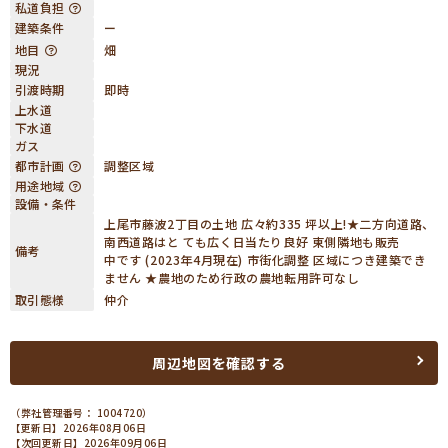
私道負担
建築条件
ー
地目
畑
現況
引渡時期
即時
上水道
下水道
ガス
都市計画
調整区域
用途地域
設備・条件
上尾市藤波2丁目の土地 広々約335 坪以上!★二方向道路、
南西道路はと ても広く日当たり良好 東側隣地も販売
備考
中です (2023年4月現在) 市街化調整 区域につき建築でき
ません ★農地のため行政の農地転用許可なし
取引態様
仲介
周辺地図を確認する
（弊社管理番号： 1004720）
【更新日】2026年08月06日
【次回更新日】2026年09月06日