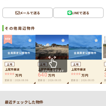
メールで送る
LINEで送る
その他周辺物件
NEW
会員限定公開物件
会員限定公開物件
土地
土地
土地
上尾市藤波
上尾市藤波２丁目
上尾市藤波
スクロールできます
****
640
****
万円
万円
万円
更新日：
2026.08.06
更新日：
2026.08.05
更新日：
2026.08.05
最近チェックした物件