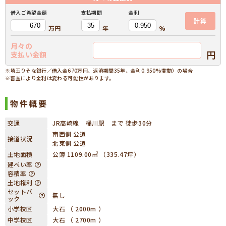
借入ご希望金額
支払期間
金利
計算
万円
年
%
月々の
円
支払い金額
※埼玉りそな銀行／借入金670万円、返済期間35年、金利0.950%変動）の場合
※審査により金利は変わる可能性があります。
物件概要
交通
JR高崎線 桶川駅 まで 徒歩30分
南西側 公道
接道状況
北東側 公道
土地面積
公簿 1109.00㎡ （335.47坪）
建ぺい率
容積率
土地権利
セットバ
無し
ック
小学校区
大石 （ 2000m ）
中学校区
大石 （ 2700m ）