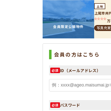
土地
上尾市井
****
万
会員限定公開物件
写真充実
会員の方はこちら
ID（メールアドレス）
必須
パスワード
必須