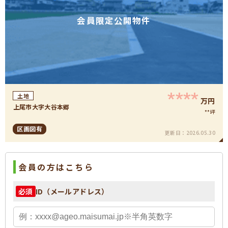
会員限定公開物件
****
土地
万円
上尾市大字大谷本郷
**坪
区画図有
更新日：
2026.05.30
会員の方はこちら
ID（メールアドレス）
必須