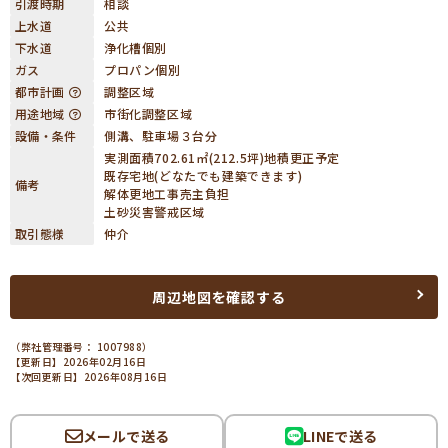
引渡時期
相談
上水道
公共
下水道
浄化槽個別
ガス
プロパン個別
都市計画
調整区域
用途地域
市街化調整区域
設備・条件
側溝、駐車場３台分
実測面積702.61㎡(212.5坪)地積更正予定
既存宅地(どなたでも建築できます)
備考
解体更地工事売主負担
土砂災害警戒区域
取引態様
仲介
周辺地図を確認する
（弊社管理番号： 1007988）
【更新日】2026年02月16日
【次回更新日】2026年08月16日
メールで送る
LINEで送る