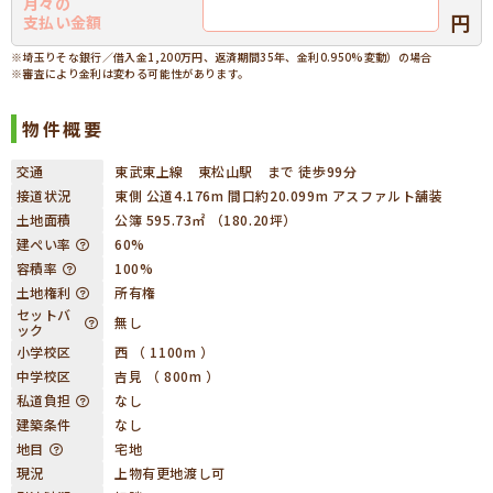
月々の
円
支払い金額
※埼玉りそな銀行／借入金1,200万円、返済期間35年、金利0.950%変動）の場合
※審査により金利は変わる可能性があります。
物件概要
交通
東武東上線 東松山駅 まで 徒歩99分
接道状況
東側 公道4.176m 間口約20.099m アスファルト舗装
土地面積
公簿 595.73㎡ （180.20坪）
建ぺい率
60%
容積率
100%
土地権利
所有権
セットバ
無し
ック
小学校区
西 （ 1100m ）
中学校区
吉見 （ 800m ）
私道負担
なし
建築条件
なし
地目
宅地
現況
上物有更地渡し可