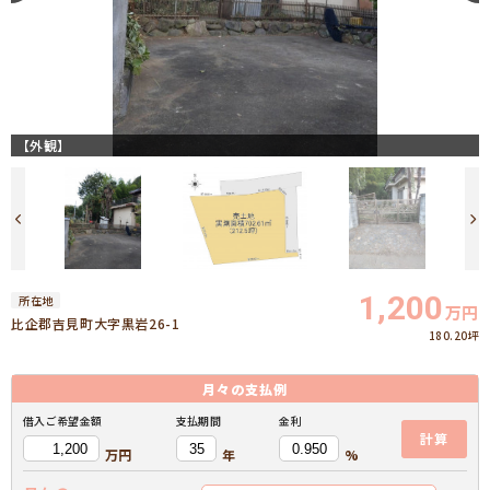
【外観】
1,200
所在地
万円
比企郡吉見町大字黒岩26-1
180.20坪
月々の
支払例
借入ご希望金額
支払期間
金利
計算
万円
年
%