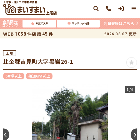
上尾市・桶川市の不動産情報
上尾店
会員限定
会員登録はこちら
お気に入り
マッチング物件
コンテンツ
WEB
件
店頭
件
更新
1058
45
2026.08.07
土地
比企郡吉見町大字黒岩26-1
50坪以上
接道6ｍ以上
1
/6