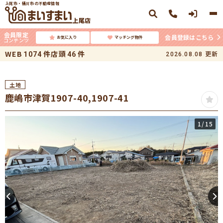
上尾市・桶川市の不動産情報
上尾店
会員限定
会員登録はこちら
お気に入り
マッチング物件
コンテンツ
WEB
件
店頭
件
更新
1074
46
2026.08.08
土地
鹿嶋市津賀1907-40,1907-41
1
/15