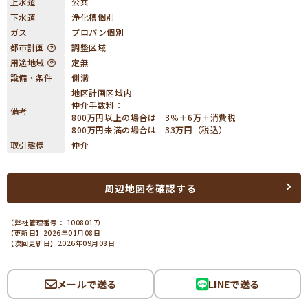
上水道
公共
下水道
浄化槽個別
ガス
プロパン個別
都市計画
調整区域
用途地域
定無
設備・条件
側溝
地区計画区域内
仲介手数料：
備考
800万円以上の場合は 3％＋6万＋消費税
800万円未満の場合は 33万円（税込）
取引態様
仲介
周辺地図を確認する
（弊社管理番号： 1008017）
【更新日】2026年01月08日
【次回更新日】2026年09月08日
メールで送る
LINEで送る