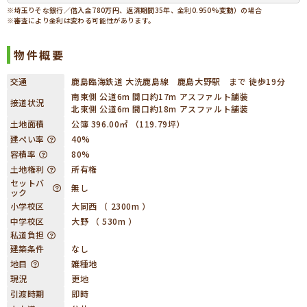
※埼玉りそな銀行／借入金780万円、返済期間35年、金利0.950%変動）の場合
※審査により金利は変わる可能性があります。
物件概要
交通
鹿島臨海鉄道 大洗鹿島線 鹿島大野駅 まで 徒歩19分
南東側 公道6m 間口約17m アスファルト舗装
接道状況
北東側 公道6m 間口約18m アスファルト舗装
土地面積
公簿 396.00㎡ （119.79坪）
建ぺい率
40%
容積率
80%
土地権利
所有権
セットバ
無し
ック
小学校区
大同西 （ 2300m ）
中学校区
大野 （ 530m ）
私道負担
建築条件
なし
地目
雑種地
現況
更地
引渡時期
即時