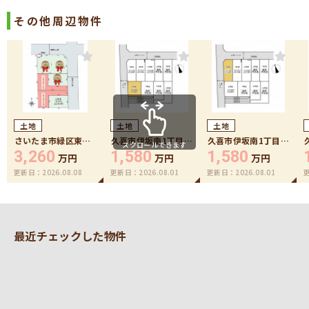
その他周辺物件
土地
土地
土地
さいたま市緑区東浦
久喜市伊坂南1丁目6
久喜市伊坂南1丁目5
スクロールできます
和7丁目6号地
号地
号地
3,260
1,580
1,580
万円
万円
万円
更新日：
2026.08.08
更新日：
2026.08.01
更新日：
2026.08.01
最近チェックした物件