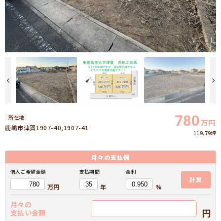
780
所在地
万円
鹿嶋市津賀1907-40,1907-41
119.79坪
月々の
支払例
借入ご希望金額
支払期間
金利
計算
万円
年
%
月々の
円
支払い金額