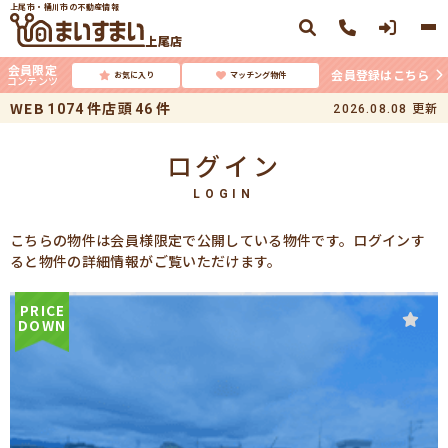
上尾市・桶川市の不動産情報
上尾店
会員限定
会員登録はこちら
お気に入り
マッチング物件
コンテンツ
WEB
件
店頭
件
更新
1074
46
2026.08.08
ログイン
LOGIN
こちらの物件は会員様限定で公開している物件です。ログインす
ると物件の詳細情報がご覧いただけます。
PRICE
DOWN