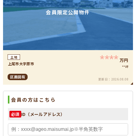
会員限定公開物件
****
土地
万円
上尾市大字原市
**坪
区画図有
更新日：
2026.08.08
会員の方はこちら
ID（メールアドレス）
必須