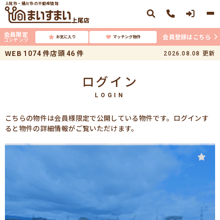
上尾市・桶川市の不動産情報
上尾店
会員限定
会員登録はこちら
お気に入り
マッチング物件
コンテンツ
WEB
件
店頭
件
更新
1074
46
2026.08.08
ログイン
LOGIN
こちらの物件は会員様限定で公開している物件です。ログインす
ると物件の詳細情報がご覧いただけます。