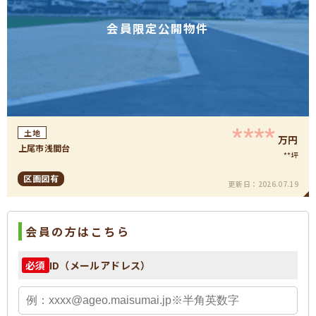
会員限定公開物件
****
土地
万円
上尾市浅間台
**坪
区画図有
更新日：
2026.07.19
会員の方はこちら
ID（メールアドレス）
必須