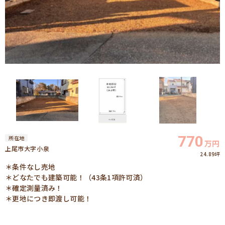
770
所在地
万円
上尾市大字小泉
24.89坪
＊条件なし売地
＊どなたでも建築可能！（43条1項許可済）
＊確定測量済み！
＊更地につき即渡し可能！