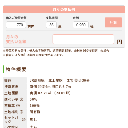
月々の
支払例
借入ご希望金額
支払期間
金利
計算
万円
年
%
月々の
円
支払い金額
※埼玉りそな銀行／借入金770万円、返済期間35年、金利0.950%変動）の場合
※審査により金利は変わる可能性があります。
物件概要
交通
JR高崎線 北上尾駅 まで 徒歩30分
接道状況
南側 私道4m 間口約6.7m
土地面積
実測 82.29㎡ （24.89坪）
建ぺい率
50%
容積率
100%
土地権利
所有権
セットバ
無し
ック
小学校区
大石