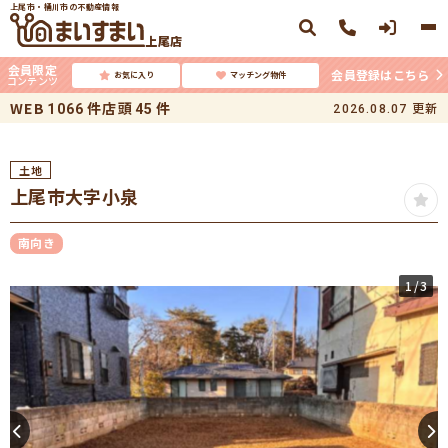
上尾市・桶川市の不動産情報
上尾店
会員限定
会員登録はこちら
お気に入り
マッチング物件
コンテンツ
WEB
件
店頭
件
更新
1066
45
2026.08.07
土地
上尾市大字小泉
南向き
1
/3