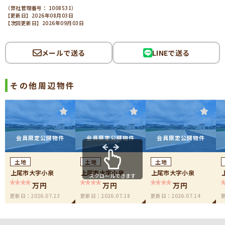
（弊社管理番号： 1008531）
【更新日】2026年08月03日
【次回更新日】2026年09月03日
メールで送る
LINEで送る
その他周辺物件
会員限定公開物件
会員限定公開物件
会員限定公開物件
土地
土地
土地
上尾市大字小泉
上尾市大字小泉
上尾市大字小泉
スクロールできます
****
****
****
万円
万円
万円
更新日：
2026.07.23
更新日：
2026.07.18
更新日：
2026.07.14