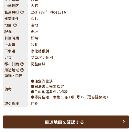
中学校区
大石
私道負担
253.78㎡ 持分1/16
建築条件
なし
地目
宅地
現況
更地
引渡時期
即時
上水道
公共
下水道
浄化槽個別
ガス
プロパン個別
都市計画
調整区域
用途地域
設備・条件
●確定測量済
●司法書士売主指定
備考
●その他諸条件ご相談
●専用住宅 令第36条1項3号ハ（既存建築物）
取引態様
仲介
周辺地図を確認する