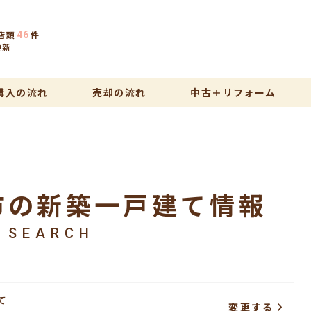
店頭
件
46
更新
購入の流れ
売却の流れ
中古＋リフォーム
市の新築一戸建て情報
SEARCH
て
変更する