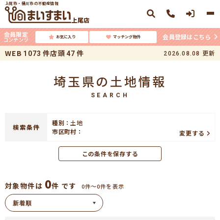
上尾市・桶川市の不動産情報
上尾店
会員限定
会員登録はこちら
お気に入り
マッチング物件
コンテンツ
WEB
件
店頭
件
更新
1073
47
2026.08.08
埼玉県の土地情報
SEARCH
種別：
土地
検索条件
市区町村：
変更する
この条件を保存する
0
対象物件は
件 です
0件〜0件を表示